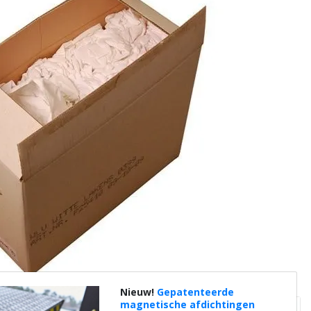
Nieuw!
Gepatenteerde
magnetische afdichtingen