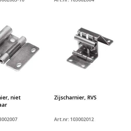
ier, niet
Zijscharnier, RVS
aar
03002007
Art.nr: 103002012