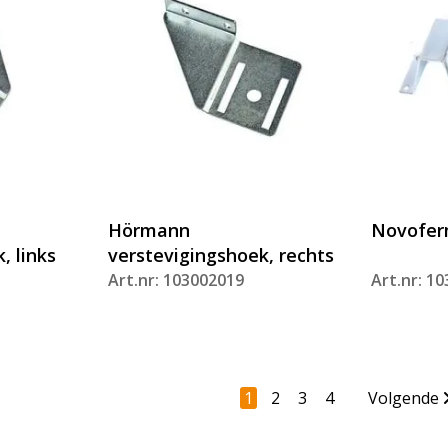
Hörmann
Novoferm
, links
verstevigingshoek, rechts
Art.nr: 103002019
Art.nr: 1
1
2
3
4
Volgende