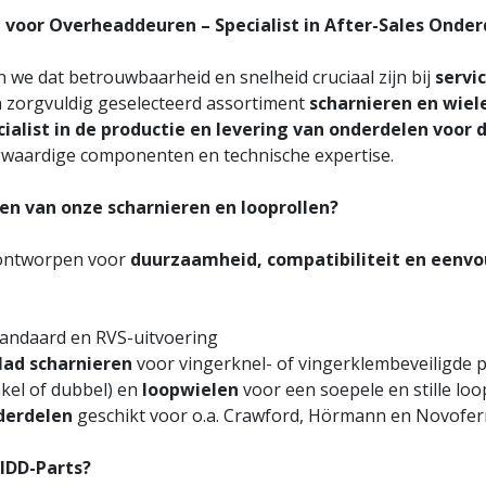
 voor Overheaddeuren – Specialist in After-Sales Onde
 we dat betrouwbaarheid en snelheid cruciaal zijn bij
servi
 zorgvuldig geselecteerd assortiment
scharnieren en wiel
cialist in de productie en levering van onderdelen voor 
gwaardige componenten en technische expertise.
n van onze scharnieren en looprollen?
 ontworpen voor
duurzaamheid, compatibiliteit en eenv
tandaard en RVS-uitvoering
ad scharnieren
voor vingerknel- of vingerklembeveiligde 
kel of dubbel) en
loopwielen
voor een soepele en stille loo
derdelen
geschikt voor o.a. Crawford, Hörmann en Novofe
IDD-Parts?