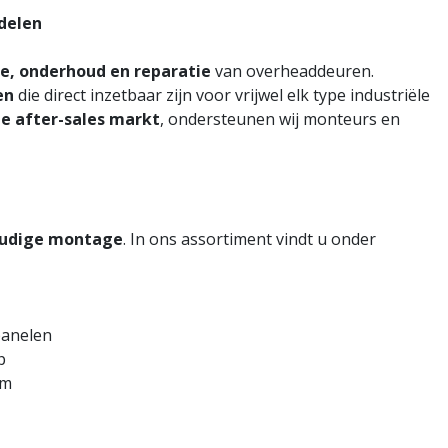
rdelen
ce, onderhoud en reparatie
van overheaddeuren.
en
die direct inzetbaar zijn voor vrijwel elk type industriële
de after-sales markt
, ondersteunen wij monteurs en
oudige montage
.
In ons assortiment vindt u onder
panelen
p
rm