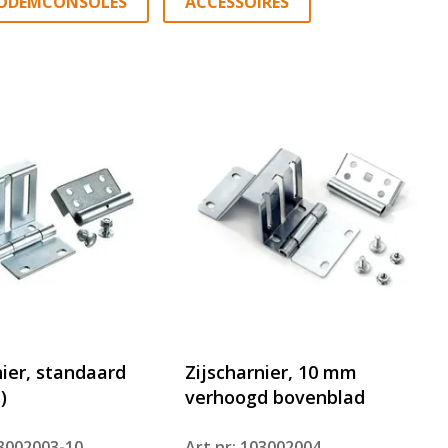
ODEMCONSOLES
ACCESSOIRES
nier, standaard
Zijscharnier, 10 mm
)
verhoogd bovenblad
03002003-10
Art.nr: 103002004