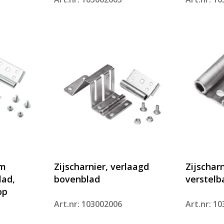
mm
Zijscharnier, verlaagd
Zijscharn
lad,
bovenblad
verstelb
op
Art.nr: 103002006
Art.nr: 1