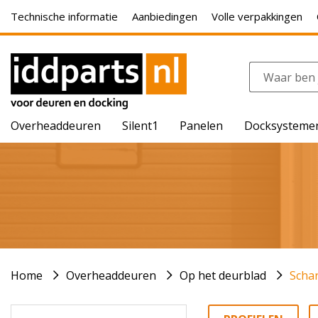
Technische informatie
Aanbiedingen
Volle verpakkingen
Overheaddeuren
Silent1
Panelen
Docksysteme
Home
Overheaddeuren
Op het deurblad
Scha