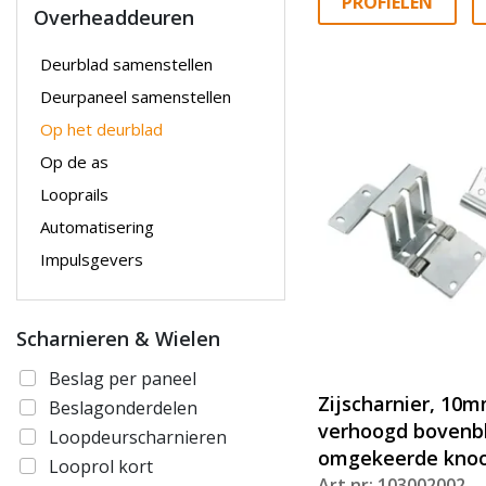
PROFIELEN
Overheaddeuren
Deurblad samenstellen
Deurpaneel samenstellen
Op het deurblad
Op de as
Looprails
Automatisering
Impulsgevers
Scharnieren & Wielen
Beslag per paneel
Zijscharnier, 10
Beslagonderdelen
verhoogd bovenb
Loopdeurscharnieren
omgekeerde kno
Looprol kort
Art.nr: 103002002