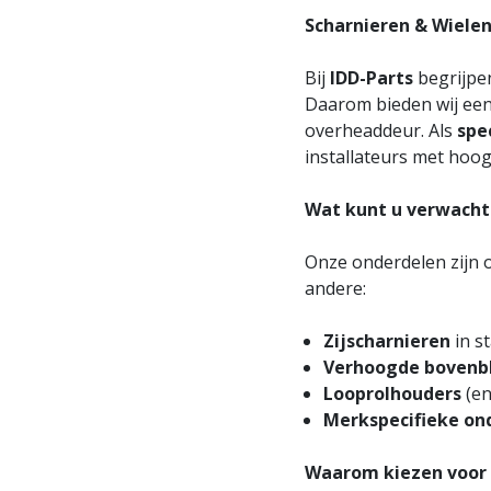
Scharnieren & Wielen
Bij
IDD-Parts
begrijpen
Daarom bieden wij een
overheaddeur. Als
spe
installateurs met hoo
Wat kunt u verwachte
Onze onderdelen zijn
andere:
Zijscharnieren
in s
Verhoogde bovenbl
Looprolhouders
(en
Merkspecifieke on
Waarom kiezen voor 