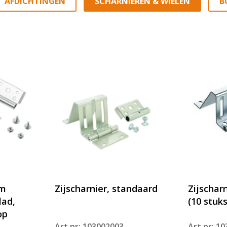
AFDICHTINGEN
SCHARNIEREN & WIELEN
B
mm
Zijscharnier, standaard
Zijschar
lad,
(10 stuks
op
Art.nr: 103002003
Art.nr: 1