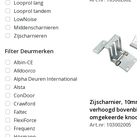
Looprol lang
Looprol tandem
LowNoise
Middenscharnieren
Zijscharnieren
Filter Deurmerken
Albin-CE
Alldoorco
Alpha Deuren International
Alsta
ConDoor
Zijscharnier, 10
Crawford
verhoogd bovenb
Faltec
omgekeerde kno
FlexiForce
Art.nr: 103002005
Frequenz
Hörmann