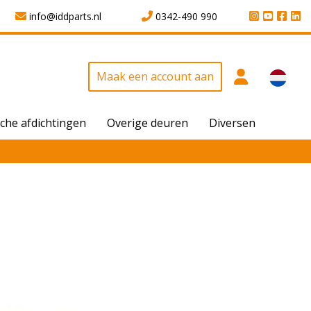
info@iddparts.nl
0342-490 990
Maak een account aan
che afdichtingen
Overige deuren
Diversen