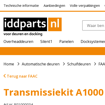
Technische informatie
Aanbiedingen
Volle verpakkingen
Overheaddeuren
Silent1
Panelen
Docksysteme
Home
Automatische deuren
Schuifdeuren
FA
Terug naar FAAC
Transmissiekit A1000
Art.nr: 801000034