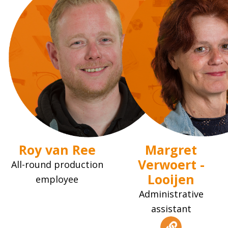
Roy van Ree
Margret
Verwoert -
All-round production
Looijen
employee
Administrative
assistant