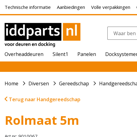
Technische informatie
Aanbiedingen
Volle verpakkingen
Overheaddeuren
Silent1
Panelen
Docksysteme
Home
Diversen
Gereedschap
Handgereedsch
Terug naar Handgereedschap
Rolmaat 5m
Art.nr: 9010067