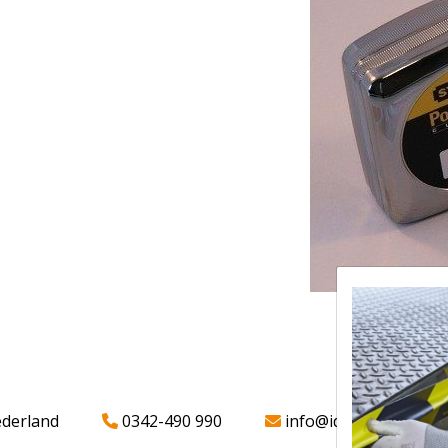
ederland
0342-490 990
info@iddparts.nl