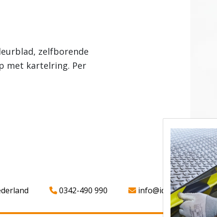
deurblad, zelfborende
p met kartelring. Per
ederland
0342-490 990
info@iddparts.nl