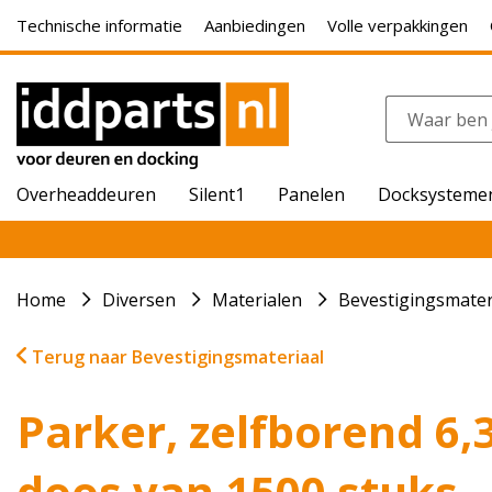
Technische informatie
Aanbiedingen
Volle verpakkingen
Overheaddeuren
Silent1
Panelen
Docksysteme
Home
Diversen
Materialen
Bevestigingsmater
Terug naar Bevestigingsmateriaal
Parker, zelfborend 6
doos van 1500 stuks