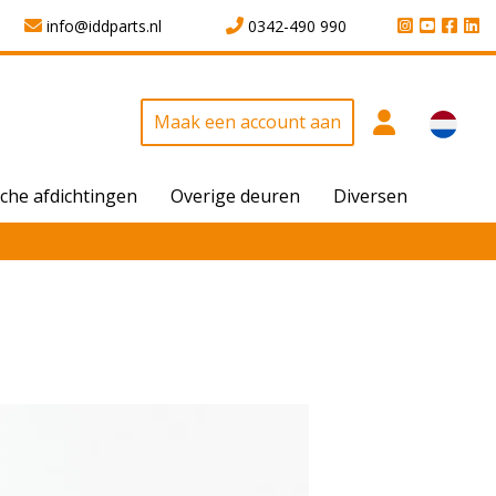
info@iddparts.nl
0342-490 990
Maak een account aan
che afdichtingen
Overige deuren
Diversen