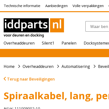
Technische informatie
Aanbiedingen
Volle verpakkingen
Overheaddeuren
Silent1
Panelen
Docksysteme
Home
Overheaddeuren
Automatisering
Bevei
Terug naar Beveiligingen
Spiraalkabel, lang, pe
Art.nr: 111009002-10