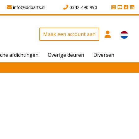
info@iddparts.nl
0342-490 990
Maak een account aan
che afdichtingen
Overige deuren
Diversen