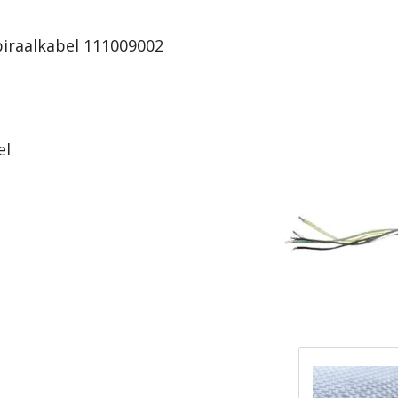
piraalkabel 111009002
el