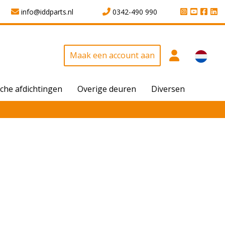
info@iddparts.nl
0342-490 990
Maak een account aan
che afdichtingen
Overige deuren
Diversen