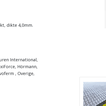
nkt, dikte 4,0mm.
uren International,
exiForce, Hörmann,
voferm , Overige,