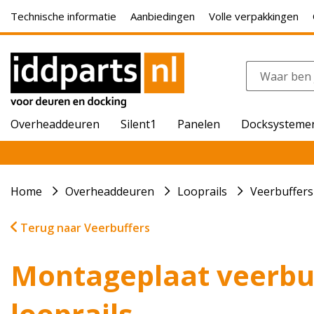
Technische informatie
Aanbiedingen
Volle verpakkingen
Overheaddeuren
Silent1
Panelen
Docksysteme
Home
Overheaddeuren
Looprails
Veerbuffers
Terug naar Veerbuffers
Montageplaat veerbuf
looprails