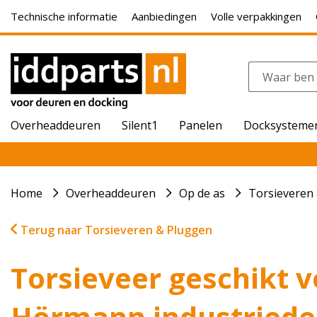
Technische informatie
Aanbiedingen
Volle verpakkingen
Overheaddeuren
Silent1
Panelen
Docksysteme
Home
Overheaddeuren
Op de as
Torsieveren
Terug naar Torsieveren & Pluggen
Torsieveer geschikt v
Hörmann industried