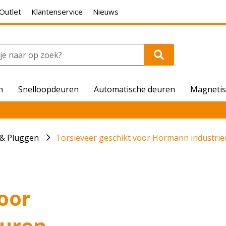
Outlet
Klantenservice
Nieuws
n
Snelloopdeuren
Automatische deuren
Magnetis
 & Pluggen
Torsieveer geschikt voor Hörmann industri
oor
euren