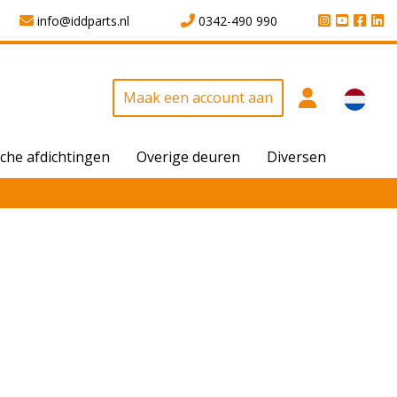
info@iddparts.nl
0342-490 990
Maak een account aan
che afdichtingen
Overige deuren
Diversen