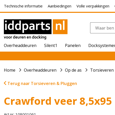
Technische informatie
Aanbiedingen
Volle verpakkingen
Overheaddeuren
Silent1
Panelen
Docksysteme
Home
Overheaddeuren
Op de as
Torsieveren
Terug naar Torsieveren & Pluggen
Crawford veer 8,5x95
Art.nr: 108001061