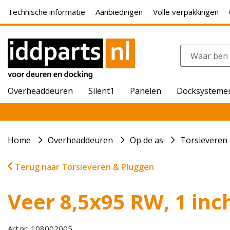
Technische informatie
Aanbiedingen
Volle verpakkingen
Overheaddeuren
Silent1
Panelen
Docksysteme
Home
Overheaddeuren
Op de as
Torsieveren
Terug naar Torsieveren & Pluggen
Veer 8,5x95 RW, 1 inc
Art.nr: 108002005