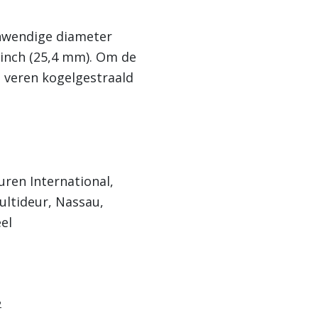
nwendige diameter
 inch (25,4 mm). Om de
e veren kogelgestraald
uren International,
ultideur, Nassau,
el
2