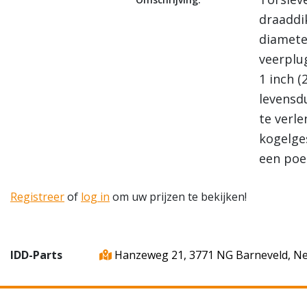
draaddi
diamete
veerplu
1 inch 
levensd
te verle
kogelge
een poe
Registreer
of
log in
om uw prijzen te bekijken!
IDD-Parts
Hanzeweg 21, 3771 NG Barneveld, N