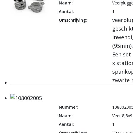
Naam:
Veerplugge
Aantal:
1
veerplu
Omschrijving:
geschik
inwendi
(95mm),
Een set 
x statio
spankop
zwarte 
Nummer:
10800200
Naam:
Veer 8,5x9
Aantal:
1
Torsiev
Omschrijving: