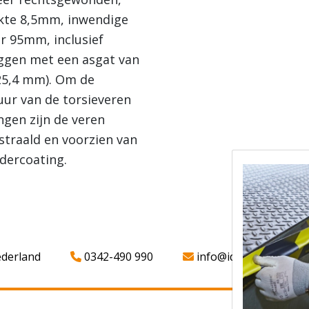
kte 8,5mm, inwendige
r 95mm, inclusief
ggen met een asgat van
(25,4 mm). Om de
uur van de torsieveren
ngen zijn de veren
straald en voorzien van
dercoating.
ederland
0342-490 990
info@iddparts.nl