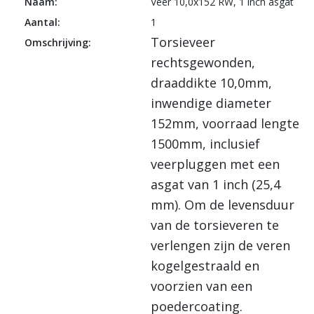
Naam:
Veer 10,0x152 RW, 1 inch asgat
Aantal:
1
Torsieveer
Omschrijving:
rechtsgewonden,
draaddikte 10,0mm,
inwendige diameter
152mm, voorraad lengte
1500mm, inclusief
veerpluggen met een
asgat van 1 inch (25,4
mm). Om de levensduur
van de torsieveren te
verlengen zijn de veren
kogelgestraald en
voorzien van een
poedercoating.