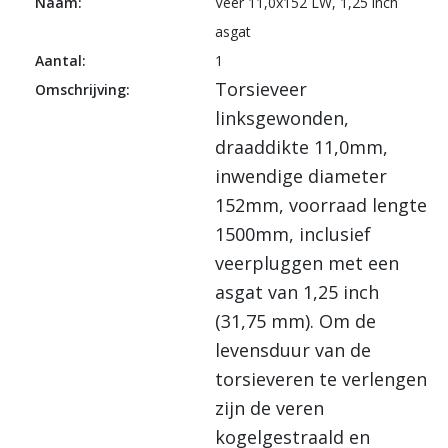
Naam:
Veer 11,0x152 LW, 1,25 inch
asgat
Aantal:
1
Torsieveer
Omschrijving:
linksgewonden,
draaddikte 11,0mm,
inwendige diameter
152mm, voorraad lengte
1500mm, inclusief
veerpluggen met een
asgat van 1,25 inch
(31,75 mm). Om de
levensduur van de
torsieveren te verlengen
zijn de veren
kogelgestraald en