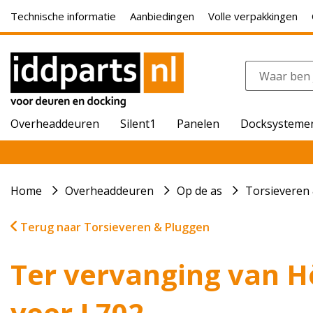
Technische informatie
Aanbiedingen
Volle verpakkingen
Overheaddeuren
Silent1
Panelen
Docksysteme
Home
Overheaddeuren
Op de as
Torsieveren
Terug naar Torsieveren & Pluggen
Ter vervanging van 
veer L702