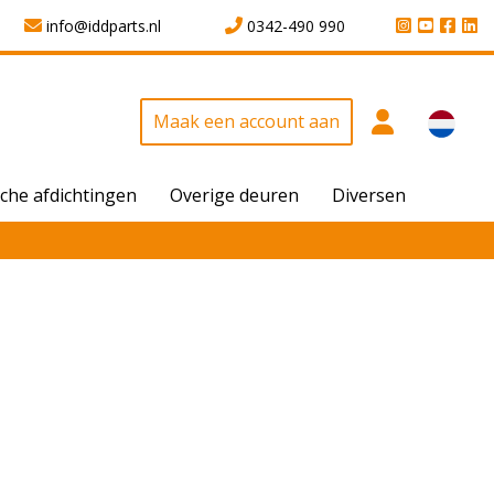
info@iddparts.nl
0342-490 990
Maak een account aan
che afdichtingen
Overige deuren
Diversen