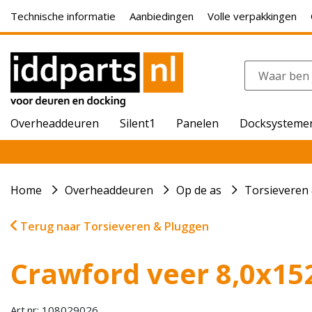
Technische informatie
Aanbiedingen
Volle verpakkingen
Overheaddeuren
Silent1
Panelen
Docksysteme
Home
Overheaddeuren
Op de as
Torsieveren
Terug naar Torsieveren & Pluggen
Crawford veer 8,0x15
Art.nr: 108029026