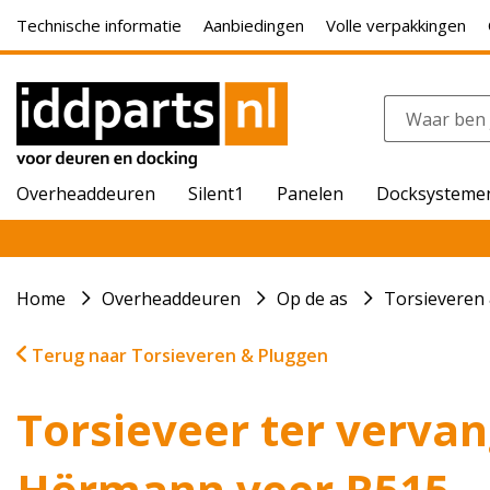
Technische informatie
Aanbiedingen
Volle verpakkingen
Overheaddeuren
Silent1
Panelen
Docksysteme
Home
Overheaddeuren
Op de as
Torsieveren
Terug naar Torsieveren & Pluggen
Torsieveer ter verva
Hörmann veer R515