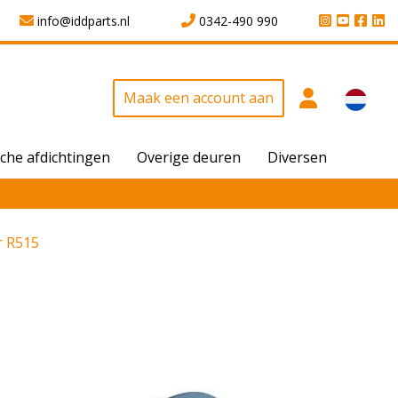
info@iddparts.nl
0342-490 990
Maak een account aan
che afdichtingen
Overige deuren
Diversen
r R515