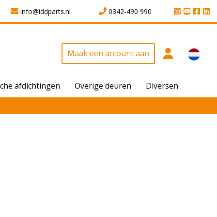
info@iddparts.nl
0342-490 990
Maak een account aan
che afdichtingen
Overige deuren
Diversen