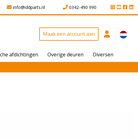
info@iddparts.nl
0342-490 990
Maak een account aan
che afdichtingen
Overige deuren
Diversen