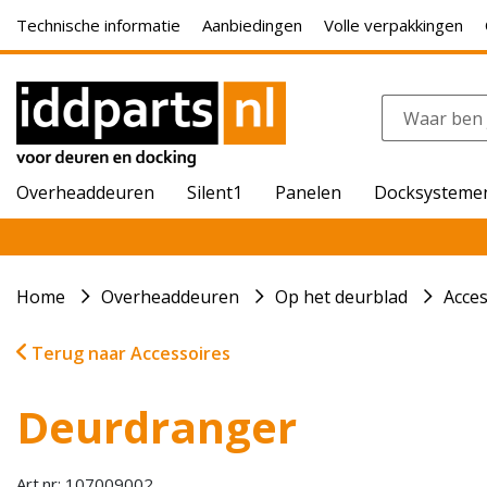
Technische informatie
Aanbiedingen
Volle verpakkingen
Overheaddeuren
Silent1
Panelen
Docksysteme
Home
Overheaddeuren
Op het deurblad
Acces
Terug naar Accessoires
Deurdranger
Art.nr: 107009002