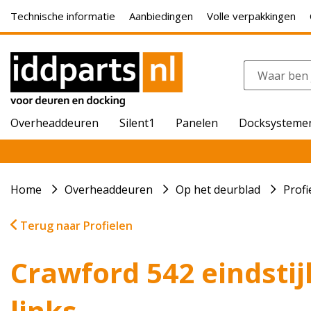
Technische informatie
Aanbiedingen
Volle verpakkingen
Overheaddeuren
Silent1
Panelen
Docksysteme
Home
Overheaddeuren
Op het deurblad
Profi
Terug naar Profielen
Crawford 542 eindstij
links