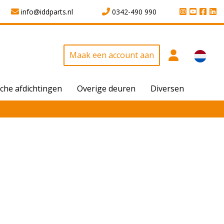
info@iddparts.nl
0342-490 990
Maak een account aan
che afdichtingen
Overige deuren
Diversen