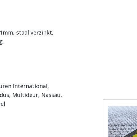
11mm, staal verzinkt,
g.
uren International,
ndus, Multideur, Nassau,
el