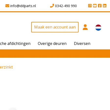
info@iddparts.nl
0342-490 990
Maak een account aan
che afdichtingen
Overige deuren
Diversen
verzinkt