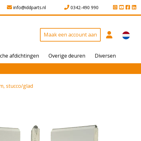
info@iddparts.nl
0342-490 990
Maak een account aan
che afdichtingen
Overige deuren
Diversen
, stucco/glad