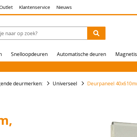
Outlet
Klantenservice
Nieuws
n
Snelloopdeuren
Automatische deuren
Magnetis
lgende deurmerken:
Universeel
Deurpaneel 40x610mm
m,